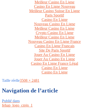
Meilleur Casino En Ligne
Casino En Ligne Nouveau
Meilleur Casino Suisse En Ligne
Paris Sportif
Casino En Ligne
Nouveau Casino En Ligne
Meilleur Casino En Ligne
Crypto Casino En Ligne
Meilleur Casino En Ligne
Nouveau Casino En Ligne France
Casino En Ligne Francais
Site De Paris Sportif
Jouer Au Casino En Ligne
Jouer Au Casino En Ligne
Casino En Ligne France Légal
Casino En Ligne
Casino En Ligne
Taille réelle
3508 × 2481
Navigation de l’article
Publié dans
fehap_logo_cmjn_1