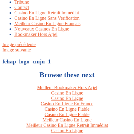
Tribune
Contact
Casino En Ligne Retrait Immédiat
Casino En Ligne Sans Verification
Meilleur Casino En Ligne Français
Nouveaux Casinos En Ligne
Bookmaker Hors Arjel
Image précédente
Image suivante
fehap_logo_cmjn_1
Browse these next
Meilleur Bookmaker Hors Arjel
Casino En Ligne
Casino En Ligne
Casino En Ligne En France
Casino En Ligne Fiable
Casino En Ligne Fiable
Meilleur Casino En Ligne
Meilleur Casino En Ligne Retrait Immédiat
Casino En Ligne