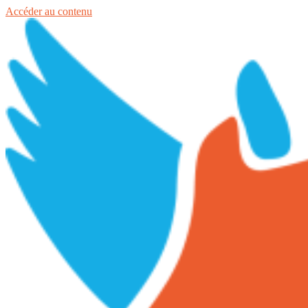
Accéder au contenu