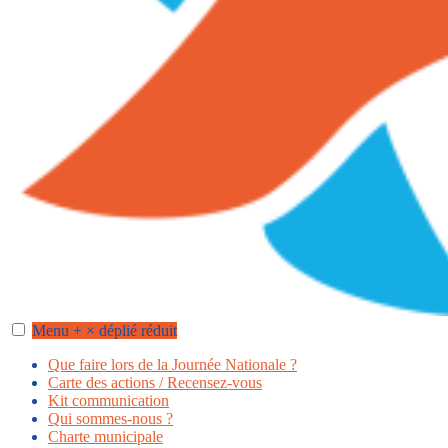
Menu
+
×
déplié
réduit
Que faire lors de la Journée Nationale ?
Carte des actions / Recensez-vous
Kit communication
Qui sommes-nous ?
Charte municipale