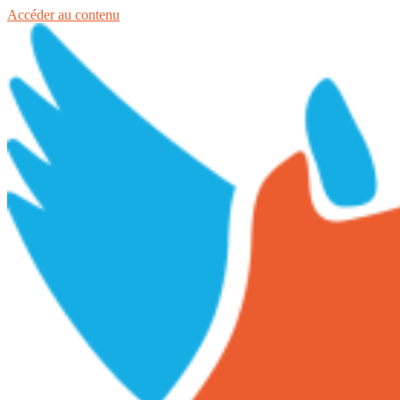
Accéder au contenu