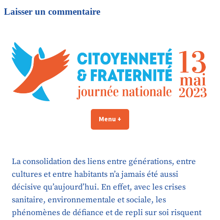
Laisser un commentaire