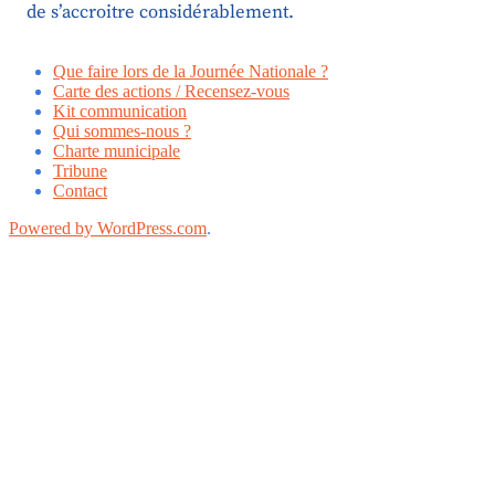
Que faire lors de la Journée Nationale ?
Carte des actions / Recensez-vous
Kit communication
Qui sommes-nous ?
Charte municipale
Tribune
Contact
Powered by WordPress.com
.