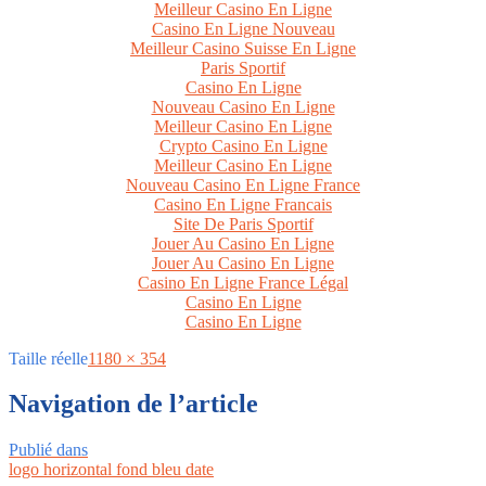
Meilleur Casino En Ligne
Casino En Ligne Nouveau
Meilleur Casino Suisse En Ligne
Paris Sportif
Casino En Ligne
Nouveau Casino En Ligne
Meilleur Casino En Ligne
Crypto Casino En Ligne
Meilleur Casino En Ligne
Nouveau Casino En Ligne France
Casino En Ligne Francais
Site De Paris Sportif
Jouer Au Casino En Ligne
Jouer Au Casino En Ligne
Casino En Ligne France Légal
Casino En Ligne
Casino En Ligne
Taille réelle
1180 × 354
Navigation de l’article
Publié dans
logo horizontal fond bleu date