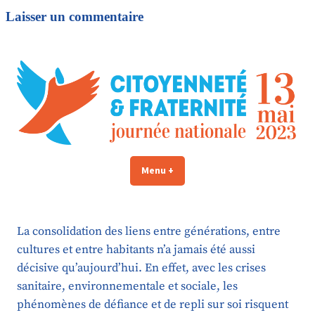
Laisser un commentaire