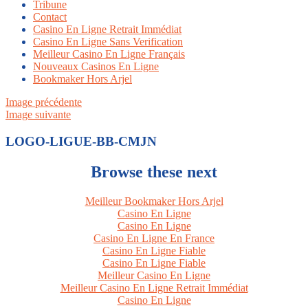
Tribune
Contact
Casino En Ligne Retrait Immédiat
Casino En Ligne Sans Verification
Meilleur Casino En Ligne Français
Nouveaux Casinos En Ligne
Bookmaker Hors Arjel
Image précédente
Image suivante
LOGO-LIGUE-BB-CMJN
Browse these next
Meilleur Bookmaker Hors Arjel
Casino En Ligne
Casino En Ligne
Casino En Ligne En France
Casino En Ligne Fiable
Casino En Ligne Fiable
Meilleur Casino En Ligne
Meilleur Casino En Ligne Retrait Immédiat
Casino En Ligne