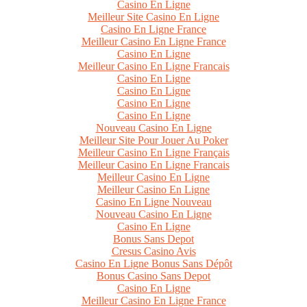
Casino En Ligne
Meilleur Site Casino En Ligne
Casino En Ligne France
Meilleur Casino En Ligne France
Casino En Ligne
Meilleur Casino En Ligne Francais
Casino En Ligne
Casino En Ligne
Casino En Ligne
Casino En Ligne
Nouveau Casino En Ligne
Meilleur Site Pour Jouer Au Poker
Meilleur Casino En Ligne Français
Meilleur Casino En Ligne Francais
Meilleur Casino En Ligne
Meilleur Casino En Ligne
Casino En Ligne Nouveau
Nouveau Casino En Ligne
Casino En Ligne
Bonus Sans Depot
Cresus Casino Avis
Casino En Ligne Bonus Sans Dépôt
Bonus Casino Sans Depot
Casino En Ligne
Meilleur Casino En Ligne France