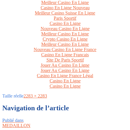
Meilleur Casino En Ligne
Casino En Ligne Nouveau
Meilleur Casino Suisse En Ligne
Paris Sportif
Casino En Ligne
Nouveau Casino En Ligne
Meilleur Casino En Ligne
Crypto Casino En Ligne
Meilleur Casino En Ligne
Nouveau Casino En Ligne France
Casino En Ligne Francais
Site De Paris Sportif
Jouer Au Casino En Ligne
Jouer Au Casino En Ligne
Casino En Ligne France Légal
Casino En Ligne
Casino En Ligne
Taille réelle
2283 × 2283
Navigation de l’article
Publié dans
MEDAILLON