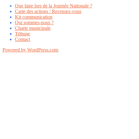
Que faire lors de la Journée Nationale ?
Carte des actions / Recensez-vous
Kit communication
Qui sommes-nous ?
Charte municipale
Tribune
Contact
Powered by WordPress.com
.