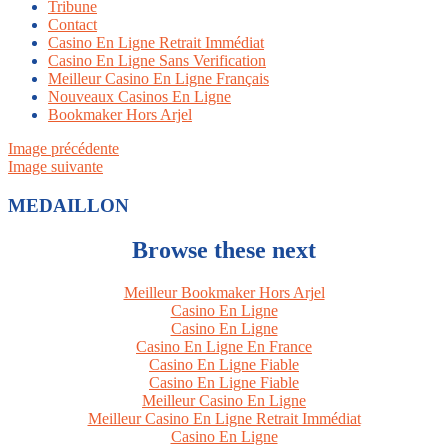
Tribune
Contact
Casino En Ligne Retrait Immédiat
Casino En Ligne Sans Verification
Meilleur Casino En Ligne Français
Nouveaux Casinos En Ligne
Bookmaker Hors Arjel
Image précédente
Image suivante
MEDAILLON
Browse these next
Meilleur Bookmaker Hors Arjel
Casino En Ligne
Casino En Ligne
Casino En Ligne En France
Casino En Ligne Fiable
Casino En Ligne Fiable
Meilleur Casino En Ligne
Meilleur Casino En Ligne Retrait Immédiat
Casino En Ligne