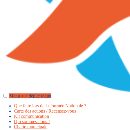
Menu
+
×
déplié
réduit
Que faire lors de la Journée Nationale ?
Carte des actions / Recensez-vous
Kit communication
Qui sommes-nous ?
Charte municipale